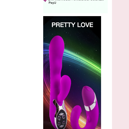
Crema Bustural pentru marirea
sanilor
Cod: BUST007
250
,00
Lei
comandă
170
Lei
,00
(livrare discreta)
BigBust Cream pentru marirea
sanilor
Cod: BIGB007
250
,00
Lei
comandă
159
Lei
,00
(livrare discreta)