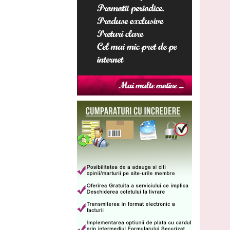
Cod: 1018
249
,90
Lei
comandă
229
Lei
,90
(livrare discreta)
Procurves Plus
Cod: 1027
179
,90
Lei
comandă
129
Lei
,90
(livrare discreta)