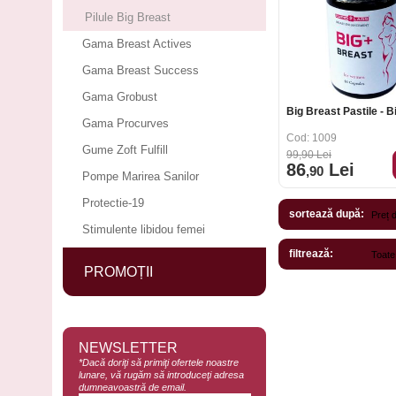
Pilule Big Breast
Gama Breast Actives
Gama Breast Success
Gama Grobust
Big Breast Pastile - B
Gama Procurves
Cod: 1009
Gume Zoft Fulfill
99
,90
Lei
86
Lei
,90
Pompe Marirea Sanilor
Protectie-19
sortează după:
Stimulente libidou femei
filtrează:
PROMOȚII
NEWSLETTER
*Dacă doriţi să primiţi ofertele noastre
lunare, vă rugăm să introduceţi adresa
dumneavoastră de email.