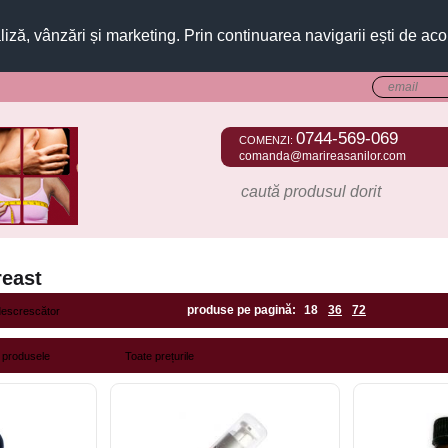
liză, vânzări și marketing. Prin continuarea navigarii ești de aco
0744-569-069
COMENZI:
comanda@marireasanilor.com
east
produse pe pagină:
18
36
72