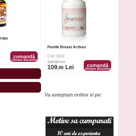
drops
Big Breast Pastile - Big Bust
comandă
Cod: 1009
(livrare discreta)
99
,90
Lei
comandă
86
Lei
,90
(livrare discreta)
Va asteptam online si pe:
Pachetul Breast Actives