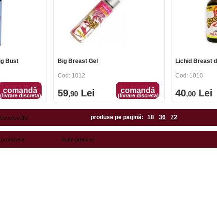
ig Bust
Big Breast Gel
Lichid Breast 
Cod: 1012
Cod: 1010
comandă
comandă
59
Lei
40
Lei
,90
,00
(livrare discreta)
(livrare discreta)
produse pe pagină:
18
36
72