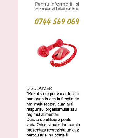
Pachet Breast Success cu Tablete
Cod: 1016
comandă
269
Lei
,90
(livrare discreta)
Grobust 10 zile
Cod: 1019
comandă
79
Lei
,90
(livrare discreta)