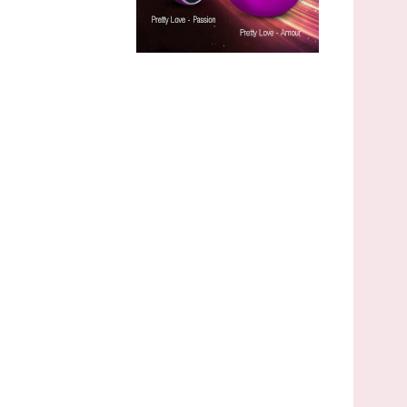
DDS Test Rapid Antigen Covid-19 - 2
buc
Cod: DDS2L
121
,00
Lei
comandă
80
Lei
,00
(livrare discreta)