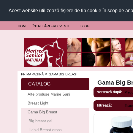
Acest website utilizează fişiere de tip cookie în scop de ana
HOME
ÎNTREBĂRI FRECVENTE
BLOG
»
PRIMA PAGINĂ
GAMA BIG BREAST
Gama Big Br
CATALOG
sortează după:
Alte produse Marire Sani
Breast Light
filtrează:
Gama Big Breast
Big breast gel
Lichid Breast drops