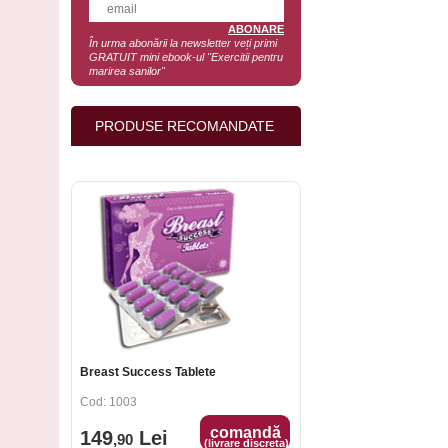
În urma abonării la newsletter veți primi
GRATUIT mini ebook-ul "Exercitii pentru
marirea sanilor"
Breast Success Tablete
Cod: 1003
PRODUSE RECOMANDATE
comandă
149
Lei
,90
(livrare discreta)
Crema Breast Success
Cod: 1005
comandă
129
Lei
,90
(livrare discreta)