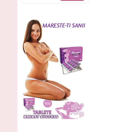
Pompa sani Double
Cod: 1014
comandă
120
Lei
,00
(livrare discreta)