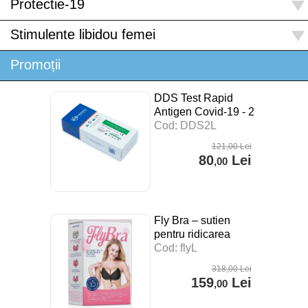
Protectie-19
Stimulente libidou femei
Promoții
DDS Test Rapid
Antigen Covid-19 - 2
buc
Cod: DDS2L
121
,00
Lei
80
Lei
,00
Fly Bra – sutien
pentru ridicarea
sanilor
Cod: flyL
318
,00
Lei
159
Lei
,00