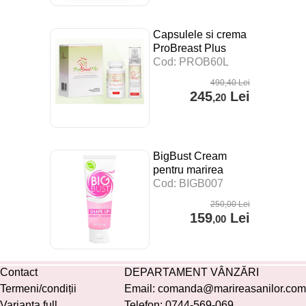
Capsulele si crema
ProBreast Plus
pentru marirea
Cod: PROB60L
sanilor
490
,40
Lei
245
Lei
,20
BigBust Cream
pentru marirea
sanilor
Cod: BIGB007
250
,00
Lei
159
Lei
,00
Contact
DEPARTAMENT VÂNZĂRI
Termeni/condiții
Email:
comanda@marireasanilor.com
Varianta full
Telefon:
0744-569-069