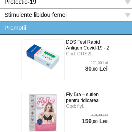
Protectie-19
Stimulente libidou femei
Promoții
DDS Test Rapid
Antigen Covid-19 - 2
buc
Cod: DDS2L
121
,00
Lei
80
Lei
,00
Fly Bra – sutien
pentru ridicarea
sanilor
Cod: flyL
318
,00
Lei
159
Lei
,00