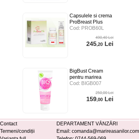
Capsulele si crema
ProBreast Plus
pentru marirea
Cod: PROB60L
sanilor
490
,40
Lei
245
Lei
,20
BigBust Cream
pentru marirea
sanilor
Cod: BIGB007
250
,00
Lei
159
Lei
,00
Contact
DEPARTAMENT VÂNZĂRI
Termeni/condiții
Email:
comanda@marireasanilor.com
Varianta full
Telefon:
0744-569-069