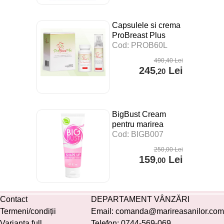
Capsulele si crema
ProBreast Plus
pentru marirea
Cod: PROB60L
sanilor
490
,40
Lei
245
Lei
,20
BigBust Cream
pentru marirea
sanilor
Cod: BIGB007
250
,00
Lei
159
Lei
,00
Contact
DEPARTAMENT VÂNZĂRI
Termeni/condiții
Email:
comanda@marireasanilor.com
Varianta full
Telefon:
0744-569-069