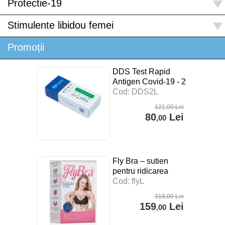
Protectie-19
Stimulente libidou femei
Promoții
DDS Test Rapid
Antigen Covid-19 - 2
buc
Cod: DDS2L
121
,00
Lei
80
Lei
,00
Fly Bra – sutien
pentru ridicarea
sanilor
Cod: flyL
318
,00
Lei
159
Lei
,00