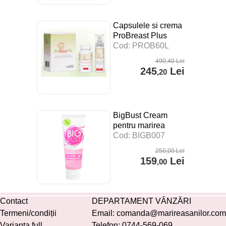
Capsulele si crema
ProBreast Plus
pentru marirea
Cod: PROB60L
sanilor
490
,40
Lei
245
Lei
,20
BigBust Cream
pentru marirea
sanilor
Cod: BIGB007
250
,00
Lei
159
Lei
,00
Contact
DEPARTAMENT VÂNZĂRI
Termeni/condiții
Email:
comanda@marireasanilor.com
Varianta full
Telefon:
0744-569-069