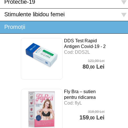
Protectie-19
Stimulente libidou femei
Promoții
DDS Test Rapid
Antigen Covid-19 - 2
buc
Cod: DDS2L
121
,00
Lei
80
Lei
,00
Fly Bra – sutien
pentru ridicarea
sanilor
Cod: flyL
318
,00
Lei
159
Lei
,00