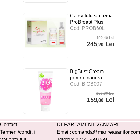
Capsulele si crema
ProBreast Plus
pentru marirea
Cod: PROB60L
sanilor
490
,40
Lei
245
Lei
,20
BigBust Cream
pentru marirea
sanilor
Cod: BIGB007
250
,00
Lei
159
Lei
,00
Contact
DEPARTAMENT VÂNZĂRI
Termeni/condiții
Email:
comanda@marireasanilor.com
Varianta full
Telefon:
0744-569-069