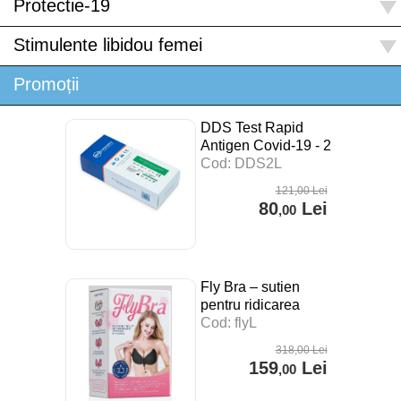
Protectie-19
Stimulente libidou femei
Promoții
DDS Test Rapid
Antigen Covid-19 - 2
buc
Cod: DDS2L
121
,00
Lei
80
Lei
,00
Fly Bra – sutien
pentru ridicarea
sanilor
Cod: flyL
318
,00
Lei
159
Lei
,00